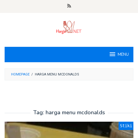
Loncat
ke
konten
MENU
HOMEPAGE
/
HARGA MENU MCDONALDS
Tag:
harga menu mcdonalds
Stiki