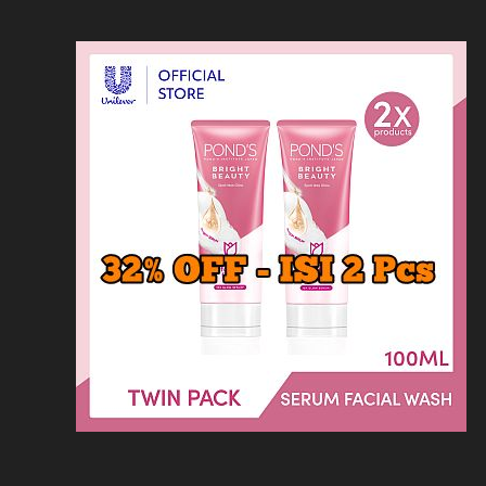
Loncat
Home
Kontak
Privacy
Dis
ke
konten
Home
KFC
MCD
Pizza Hu
HOMEPAGE
/
LAINNYA
/
CAFE 24 JAM DI 