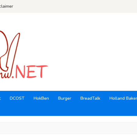
claimer
t
DCOST
HokBen
Burger
BreadTalk
Holland Bake