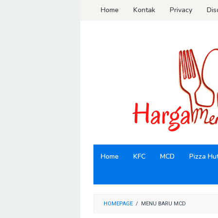
Loncat
Home
Kontak
Privacy
Dis
ke
konten
Home
KFC
MCD
Pizza Hu
HOMEPAGE
/
MENU BARU MCD