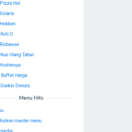
Pizza Hut
Solaria
 Hokben
Roti O
Richeese
 Kue Ulang Tahun
Yoshinoya
 Buffet Harga
 Dunkin Donuts
Menu Hits
su
 chicken master menu
macha