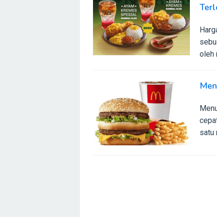
Ter
Harg
sebua
oleh 
Menu
Menu
cepat
satu 