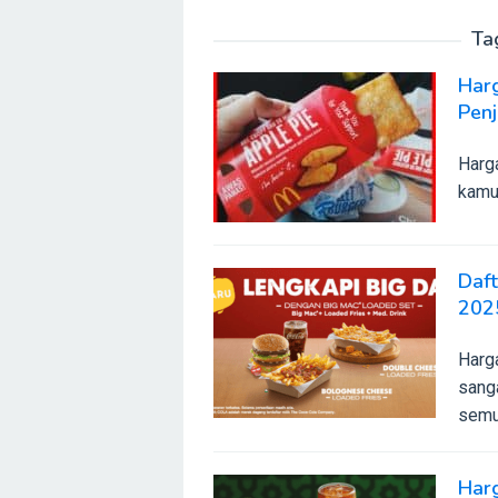
Ta
Har
Penj
Harg
kamu 
Daf
202
Harg
sang
semu
Har