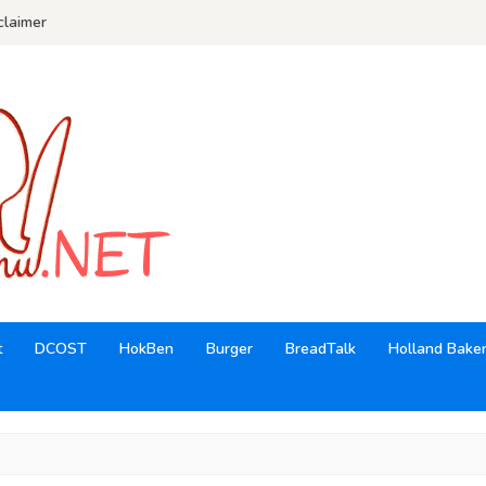
claimer
t
DCOST
HokBen
Burger
BreadTalk
Holland Bake