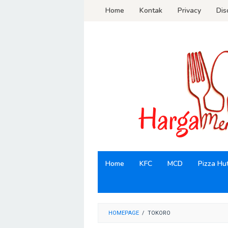
Loncat
Home
Kontak
Privacy
Dis
ke
konten
Home
KFC
MCD
Pizza Hu
HOMEPAGE
/
TOKORO