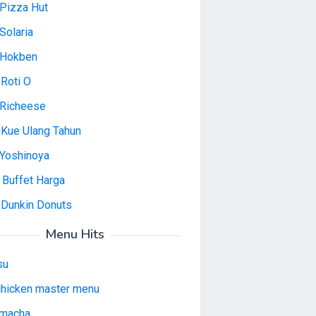
Pizza Hut
Solaria
 Hokben
Roti O
Richeese
 Kue Ulang Tahun
Yoshinoya
 Buffet Harga
 Dunkin Donuts
Menu Hits
su
 chicken master menu
macha