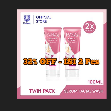
Loncat
Home
Kontak
Privacy
Dis
ke
konten
Home
KFC
MCD
Pizza Hu
HOMEPAGE
/
LAINNYA
/
5 REKOMENDASI 