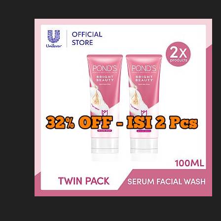
Loncat
Home
Kontak
Privacy
Dis
ke
konten
Home
KFC
MCD
Pizza Hu
HOMEPAGE
/
RESTORAN
/
DAFTAR HARGA