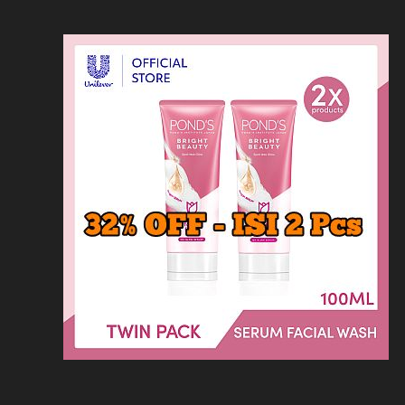
Loncat
Home
Kontak
Privacy
Dis
ke
konten
Home
KFC
MCD
Pizza Hu
HOMEPAGE
/
RESTORAN
/
MENU DAN HARG